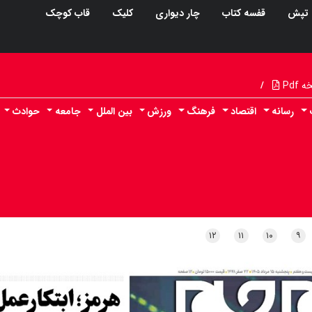
تپش
قفسه کتاب
چار دیواری
کلیک
قاب کوچک
Pdf
/
رسانه
اقتصاد
فرهنگ
ورزش
بین الملل
جامعه
حوادث
۱۲
۱۱
۱۰
۹