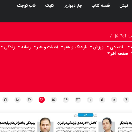
تپش
قفسه کتاب
چار دیواری
کلیک
قاب کوچک
Pdf
/
اقتصادی
ورزش
فرهنگ و هنر
ادبیات و هنر
رسانه
زندگی
صفحه آخر
۱۹
۱۸
۱۷
۱۶
۱۵
۱۴
۱۳
۱۲
۱۱
۱۰
۹