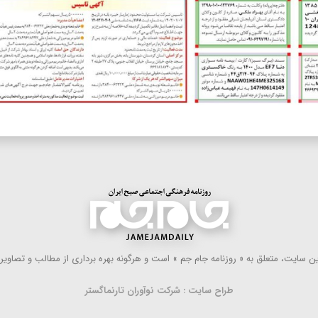
 سایت، متعلق به « روزنامه جام جم » است و هرگونه بهره ‌برداری از مطالب و تصاویر آ
طراح سایت : شرکت نوآوران تارنماگستر