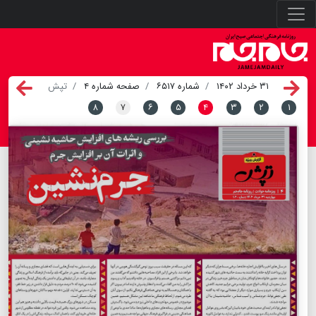
۳۱ خرداد ۱۴۰۲
شماره ۶۵۱۷
صفحه شماره ۴
تپش
۸
۷
۶
۵
۴
۳
۲
۱