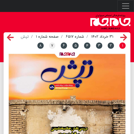
۳۱ خرداد ۱۴۰۲
شماره ۶۵۱۷
صفحه شماره ۱
تپش
۸
۷
۶
۵
۴
۳
۲
۱