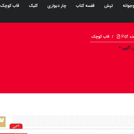
جوانه
تپش
قفسه کتاب
چار دیواری
کلیک
قاب کوچک
Pdf
/
قاب کوچک
 آگهی