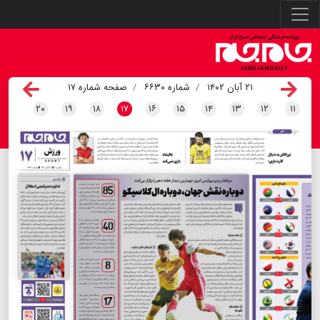
۲۱ آبان ۱۴۰۲
شماره ۶۶۳۰
صفحه شماره ۱۷
۲۰
۱۹
۱۸
۱۷
۱۶
۱۵
۱۴
۱۳
۱۲
۱۱