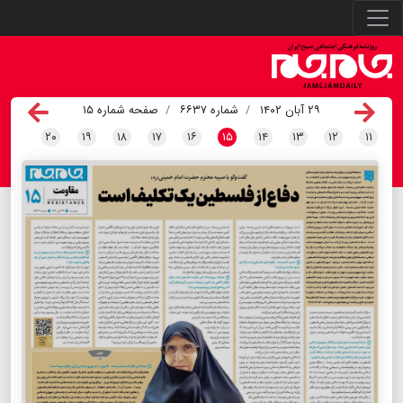
۲۹ آبان ۱۴۰۲
شماره ۶۶۳۷
صفحه شماره ۱۵
۲۰
۱۹
۱۸
۱۷
۱۶
۱۵
۱۴
۱۳
۱۲
۱۱