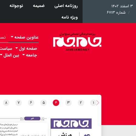
روزنامه اصلی
ضمیمه
نوجوانه
۳ اسفند ۱۴۰۲
شماره ۶۷۱۳
ویژه نامه
عناوین صفحه
نسخه 
صفحه اول
سیاست
جامعه
بین الملل
۸
۷
۶
۵
۴
۳
۲
۱