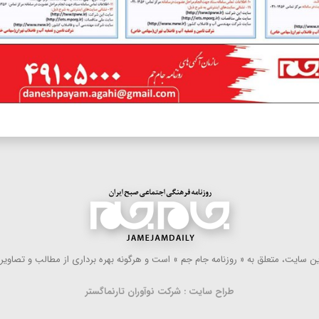
 سایت، متعلق به « روزنامه جام جم » است و هرگونه بهره ‌برداری از مطالب و تصاویر آ
طراح سایت : شرکت نوآوران تارنماگستر