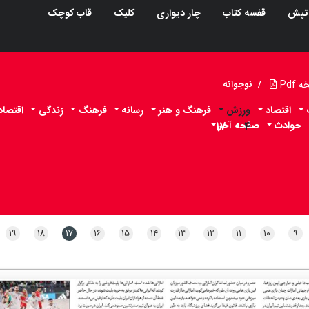
تپش
قفسه کتاب
چار دیواری
کلیک
قاب کوچک
Pdf
/
نوجوانه
اقتصاد
ورزش
فرهنگ و هنر
رسانه
فرهنگ
زندگی
اقتصا
حوادث
۴
صفحه آخر
۱۷
۱۹
۱۸
۱۷
۱۶
۱۵
۱۴
۱۳
۱۲
۱۱
۱۰
۹