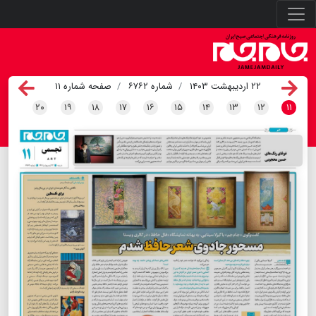
۲۲ اردیبهشت ۱۴۰۳
شماره ۶۷۶۲
صفحه شماره ۱۱
۲۰
۱۹
۱۸
۱۷
۱۶
۱۵
۱۴
۱۳
۱۲
۱۱