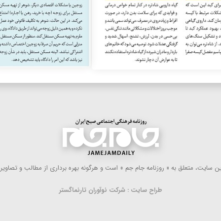
 سایت، متعلق به « روزنامه جام جم » است و هرگونه بهره ‌برداری از مطالب و تصاویر آ
طراح سایت : شرکت نوآوران تارنماگستر