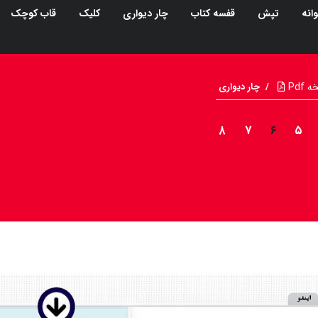
انه
تپش
قفسه کتاب
چار دیواری
کلیک
قاب کوچک
Pdf
/
چار دیواری
۸
۷
۶
۵