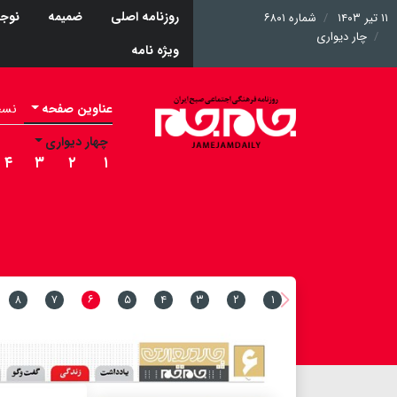
روزنامه اصلی
ضمیمه
نوجو
۱۱ تیر ۱۴۰۳
شماره ۶۸۰۱
چار دیواری
ویژه نامه
عناوین صفحه
نسخه 
چهار دیواری
۴
۳
۲
۱
۸
۷
۶
۵
۴
۳
۲
۱