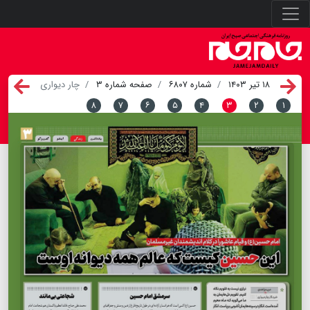
۱۸ تیر ۱۴۰۳
شماره ۶۸۰۷
صفحه شماره ۳
چار دیواری
۸
۷
۶
۵
۴
۳
۲
۱