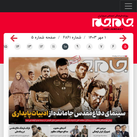
۱ مهر ۱۴۰۳
شماره ۶۸۶۱
صفحه شماره ۵
۱۵
۱۴
۱۳
۱۲
۱۱
۱۰
۹
۸
۷
۶
۵