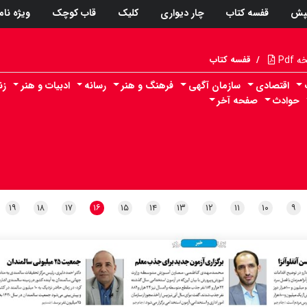
پش
قفسه کتاب
چار دیواری
کلیک
قاب کوچک
ویژه نام
Pdf
/
قفسه کتاب
اقتصادی
سازمان آگهی
فرهنگ و هنر
رسانه
ادبیات و هنر
زن
حوادث
صفحه آخر
۱۹
۱۸
۱۷
۱۶
۱۵
۱۴
۱۳
۱۲
۱۱
۱۰
۹