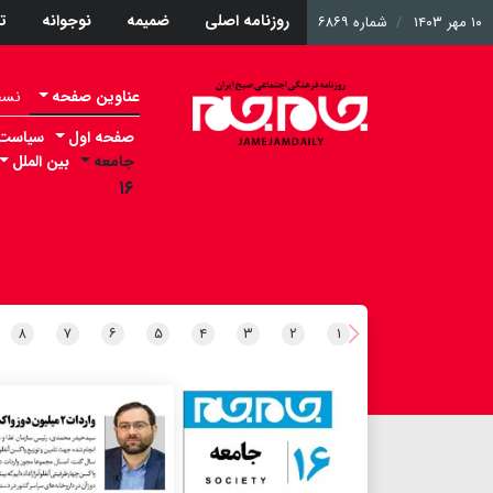
روزنامه اصلی
ضمیمه
نوجوانه
ت
۱۰ مهر ۱۴۰۳
شماره ۶۸۶۹
عناوین صفحه
نسخه 
صفحه اول
سیاست
جامعه
بین الملل
۱۶
۸
۷
۶
۵
۴
۳
۲
۱