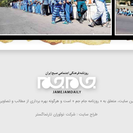
 سایت، متعلق به « روزنامه جام جم » است و هرگونه بهره ‌برداری از مطالب و تصاویر آ
طراح سایت : شرکت نوآوران تارنماگستر