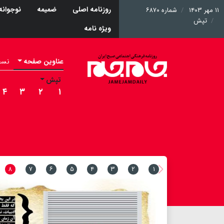
روزنامه اصلی
ضمیمه
نوجوانه
۱۱ مهر ۱۴۰۳
شماره ۶۸۷۰
تپش
ویژه نامه
عناوین صفحه
نسخه 
تپش
۴
۳
۲
۱
۸
۷
۶
۵
۴
۳
۲
۱