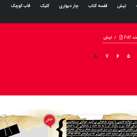
تپش
قفسه کتاب
چار دیواری
کلیک
قاب کوچک
Pdf
/
تپش
۸
۷
۶
۵