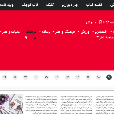
ش
قفسه کتاب
چار دیواری
کلیک
قاب کوچک
ویژه نامه
Pdf
/
تپش
اقتصادی
ورزش
فرهنگ و هنر
رسانه
فرهنگ
ادبیات و هنر
فحه آخر
۸
۹
۱۹
۱۸
۱۷
۱۶
۱۵
۱۴
۱۳
۱۲
۱۱
۱۰
۹