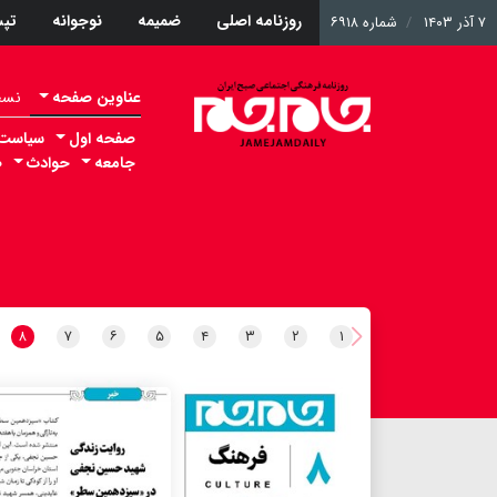
روزنامه اصلی
ضمیمه
نوجوانه
تپ
۷ آذر ۱۴۰۳
شماره ۶۹۱۸
عناوین صفحه
نسخه 
صفحه اول
سیاست
جامعه
حوادث
ص
۸
۷
۶
۵
۴
۳
۲
۱