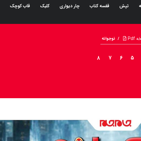
ه
تپش
قفسه کتاب
چار دیواری
کلیک
قاب کوچک
Pdf
/
نوجوانه
۸
۷
۶
۵