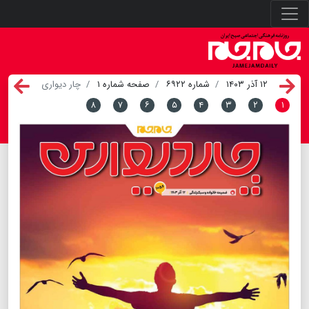
۱۲ آذر ۱۴۰۳
شماره ۶۹۲۲
صفحه شماره ۱
چار دیواری
۸
۷
۶
۵
۴
۳
۲
۱