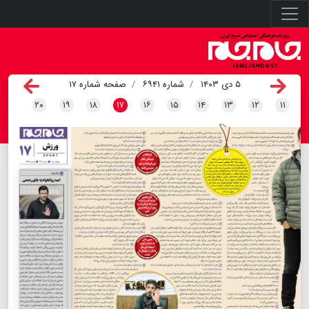
۵ دی ۱۴۰۳
شماره ۶۹۴۱
صفحه شماره ۱۷
۲۰
۱۹
۱۸
۱۷
۱۶
۱۵
۱۴
۱۳
۱۲
۱۱