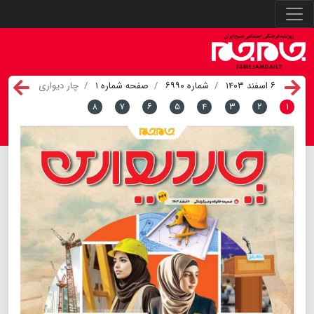
۶ اسفند ۱۴۰۳
شماره ۶۹۹۰
صفحه شماره ۱
چار دیواری
۸
۷
۶
۵
۴
۳
۲
۱