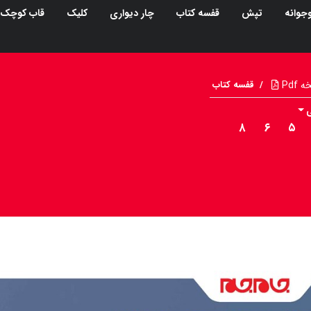
جوانه
تپش
قفسه کتاب
چار دیواری
کلیک
قاب کوچک
Pdf
/
قفسه کتاب
۸
۶
۵