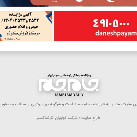
 سایت، متعلق به « روزنامه جام جم » است و هرگونه بهره ‌برداری از مطالب و تصاویر آ
طراح سایت : شرکت نوآوران تارنماگستر