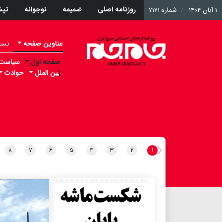
روزنامه اصلی
ضمیمه
نوجوانه
تپ
۱ آبان ۱۴۰۴
شماره ۷۱۷۱
عناوین صفحه
نسخه 
صفحه اول
سیاست
۱
بین الملل
حوادث
۸
۷
۶
۵
۴
۳
۲
۱