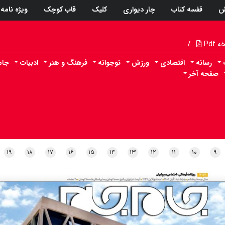
ش
قفسه کتاب
چار دیواری
کلیک
قاب کوچک
ویژه نامه
Pdf
/
رسانه
اقتصادی
ورزش
نوجوانه
فرهنگ و هنر
ادبیات
جام
صفحه آخر
۱۹
۱۸
۱۷
۱۶
۱۵
۱۴
۱۳
۱۲
۱۱
۱۰
۹