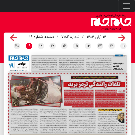
۱۴ آبان ۱۴۰۴
شماره ۷۱۸۲
صفحه شماره ۱۹
۲۰
۱۹
۱۸
۱۷
۱۶
۱۵
۱۴
۱۳
۱۲
۱۱