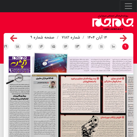
۱۴ آبان ۱۴۰۴
شماره ۷۱۸۲
صفحه شماره ۹
۱۹
۱۸
۱۷
۱۶
۱۵
۱۴
۱۳
۱۲
۱۱
۱۰
۹