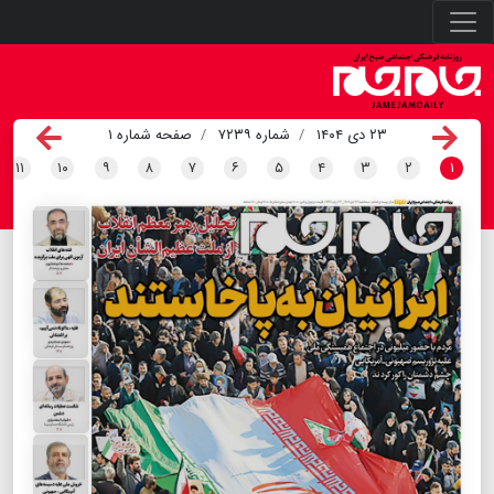
۲۳ دی ۱۴۰۴
شماره ۷۲۳۹
صفحه شماره ۱
۱۱
۱۰
۹
۸
۷
۶
۵
۴
۳
۲
۱