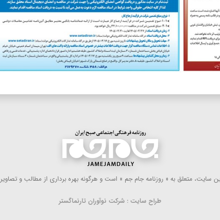
 سایت، متعلق به « روزنامه جام جم » است و هرگونه بهره ‌برداری از مطالب و تصاویر آ
طراح سایت : شرکت نوآوران تارنماگستر