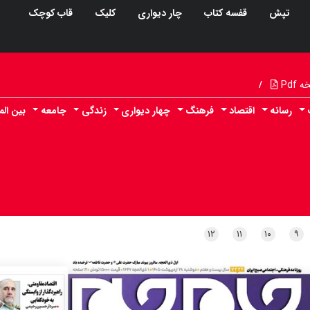
تپش
قفسه کتاب
چار دیواری
کلیک
قاب کوچک
Pdf
/
رسانه
اقتصاد
فرهنگ
چهار دیواری
زندگی
جامعه
بین الم
۱۲
۱۱
۱۰
۹