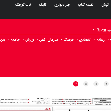
تپش
قفسه کتاب
چار دیواری
کلیک
قاب کوچک
Pdf
/
رسانه
اقتصادی
فرهنگ
سازمان آگهی
ورزش
جامعه
بین 
۱۲
۱۱
۱۰
۹