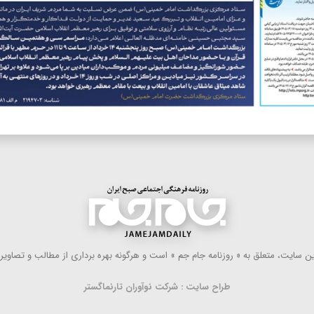
 سایت، متعلق به « روزنامه جام جم » است و هرگونه بهره ‌برداری از مطالب و تصاویر آ
طراح سایت : شرکت نوآوران تارنماگستر