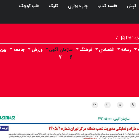
تپش
قفسه کتاب
چار دیواری
کلیک
قاب کوچک
Pdf
/
رسانه
اقتصادی
فرهنگ
سازمان آگهی
ورزش
جامعه
بین 
۷
۶
۱۲
۱۱
۱۰
۹