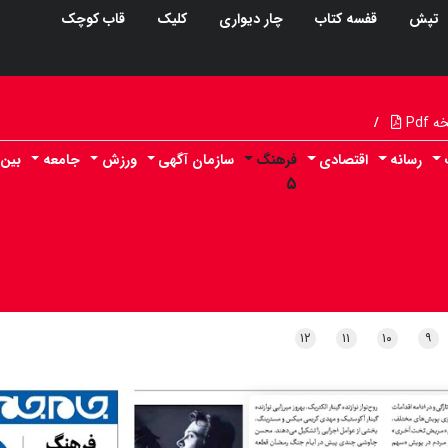
تپش
قفسه کتاب
چار دیواری
کلیک
قاب کوچک
Pdf
/
رسانه
اقتصادی
فرهنگ
سازمان آگهی
ورزش
جامعه
بین 
۵
۱۲
۱۱
۱۰
۹