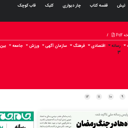
تپش
قفسه کتاب
چار دیواری
کلیک
قاب کوچک
Pdf
/
رسانه
اقتصادی
فرهنگ
سازمان آگهی
ورزش
جامعه
بین 
۳
۱۲
۱۱
۱۰
۹