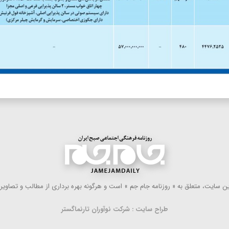
 سایت، متعلق به « روزنامه جام جم » است و هرگونه بهره ‌برداری از مطالب و تصاویر آ
طراح سایت : شرکت نوآوران تارنماگستر