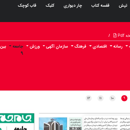
تپش
قفسه کتاب
چار دیواری
کلیک
قاب کوچک
Pdf
/
رسانه
اقتصادی
فرهنگ
سازمان آگهی
ورزش
جامعه
بین 
۹
۱۲
۱۱
۱۰
۹