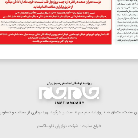
 سایت، متعلق به « روزنامه جام جم » است و هرگونه بهره ‌برداری از مطالب و تصاویر آ
طراح سایت : شرکت نوآوران تارنماگستر