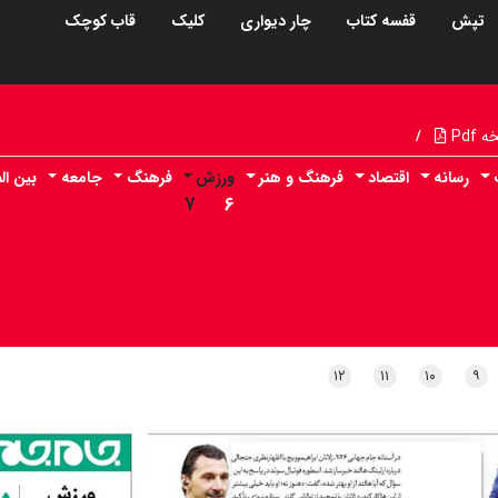
تپش
قفسه کتاب
چار دیواری
کلیک
قاب کوچک
Pdf
/
رسانه
اقتصاد
فرهنگ و هنر
ورزش
فرهنگ
جامعه
بین ال
۷
۶
۱۲
۱۱
۱۰
۹