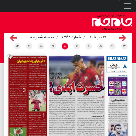
۱۷ تیر ۱۴۰۵
شماره ۷۳۶۲
صفحه شماره ۸
۱۲
۱۱
۱۰
۹
۸
۷
۶
۵
۴
۳