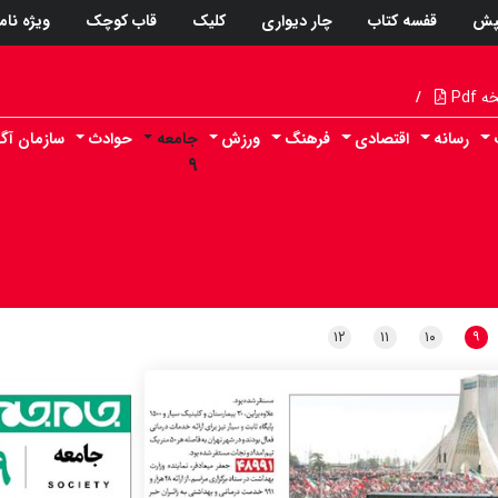
پش
قفسه کتاب
چار دیواری
کلیک
قاب کوچک
ویژه نام
Pdf
/
رسانه
اقتصادی
فرهنگ
ورزش
جامعه
حوادث
سازمان آگ
۹
۱۲
۱۱
۱۰
۹