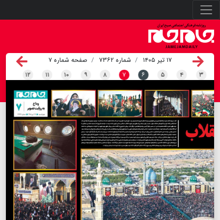
۱۷ تیر ۱۴۰۵
شماره ۷۳۶۲
صفحه شماره ۷
۱۲
۱۱
۱۰
۹
۸
۷
۶
۵
۴
۳