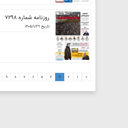
روزنامه شماره ۷۲۹۸
تاریخ ۱۴۰۵/۱/۲۹
۹
۸
۷
۶
۵
۴
۳
۲
۱
«