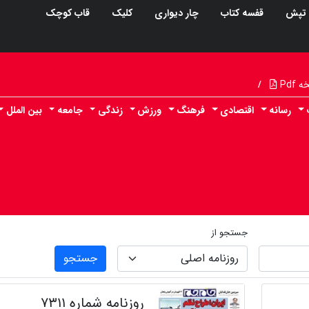
تپش
قفسه کتاب
چار دیواری
کلیک
قاب کوچک
Pdf
/
رسانه
اقتصادی
فرهنگ
ورزش
زندگی
جامعه
بین الملل
جستجو از
جستجو
روزنامه شماره ۷۳۱۱