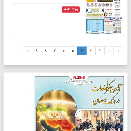
ویژه نامه
»
۹
۸
۷
۶
۵
۴
۳
۲
۱
«