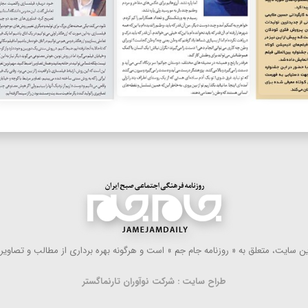
 سایت، متعلق به « روزنامه جام جم » است و هرگونه بهره ‌برداری از مطالب و تصاویر آ
طراح سایت : شرکت نوآوران تارنماگستر