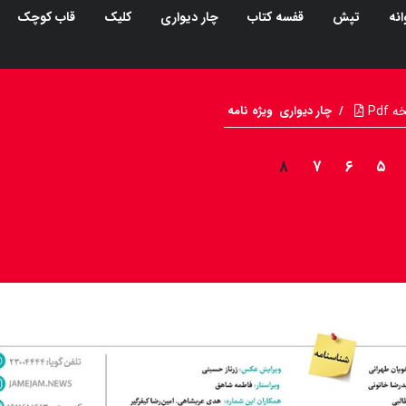
نه
تپش
قفسه کتاب
چار دیواری
کلیک
قاب کوچک
Pdf
/
چار دیواری
ویژه نامه
۸
۷
۶
۵