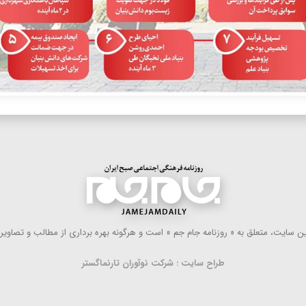
 سایت، متعلق به « روزنامه جام جم » است و هرگونه بهره ‌برداری از مطالب و تصاویر آ
طراح سایت : شرکت نوآوران تارنماگستر