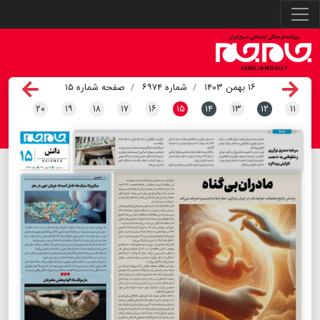
۱۶ بهمن ۱۴۰۳
شماره ۶۹۷۴
صفحه شماره ۱۵
۲۰
۱۹
۱۸
۱۷
۱۶
۱۵
۱۴
۱۳
۱۲
۱۱