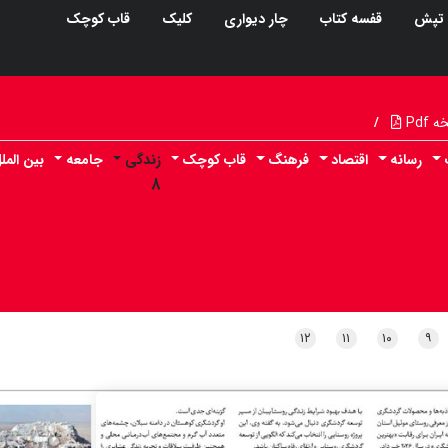
تپش
قفسه کتاب
چار دیواری
کلیک
قاب کوچک
Pdf
/
رسانه
اقتصاد
فرهنگ
قاب کوچک
زندگی
جامعه
بین المل
۸
۱۲
۱۱
۱۰
۹