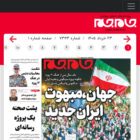
۲۳ خرداد ۱۴۰۵
شماره ۷۳۴۳
صفحه شماره ۱
۱۱
۱۰
۹
۸
۷
۶
۵
۴
۳
۲
۱