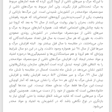
با این‌كه مرگ و میرهای ناشی از كرونا كاری كرده كه همه آمارهای مربوط
به مرگ تحت‌تاثیر قرار بگیرند، ولی آمار مربوط به مرگ‌های ناشی از
سوء‌مصرف موادمخدر در كشورمان شنیدنی است. این مرگ‌ها بازتابی از
وضعیت یكی از آسیب‌دیده‌ترین گروه‌های اجتماعی‌اند كه هرچه رقم‌شان
بیشتر باشد، بحران را بهتر روایت می‌كنند.از سال ۹۸ به بعد كه كرونا نیز
به بقیه چالش‌های اجتماعی اضافه شد، همواره آمارهای مربوط به مرگ و
میرهای ناشی از سوء‌مصرف موادمخدر در كشورمان روندی صعودی
داشت، به طوری كه هر سال نسبت به سال قبل تعداد مصرف‌كنندگانی كه
جان می‌باختند، در مقایسه با سال قبل بیشتر بود. البته افزایش مرگ و
میرها قبل از سال ۹۸ نیز همواره وجود داشت، ولی در این دو سال شرایط
ویژه‌ای كه هم كرونا و هم سیاستگذاری‌ها و تصمیم‌گیری‌ها درحوزه اعتیاد
و مواد مخدر ایجاد كرد،‌ افزایش مرگ‌های ناشی از سوء‌مصرف موادمخدر
را به اتفاقی قابل توجه تبدیل كرده است.آمارهای سازمان پزشكی‌قانونی
كشور نشان می‌دهد در شش ماه نخست امسال در مقایسه با شش ماه
اول سال ۹۹،‌ مرگ و میر معتادان ۵/۶ درصد افزایش یافته و افزایش
بیش از شش مرگ به ازای هر ۱۰۰ مرگ را نشان می‌دهد كه آمار كوچكی
نیست.این مرگ‌ها فقط مرگ عده‌ای معتاد نیست، این عددها گویای
خانواده‌هایی است كه عضوی از خود را از دست می‌دهند، همچنین گویای
مرگ و میرهایی است كه شاید می‌شد اتفاق نیفتند‌ یا حتی گویای نیاز به
بازنگری در نوع نگاهی باشد كه در كشورمان به اعتیاد و مواد مخدر
می‌شود.