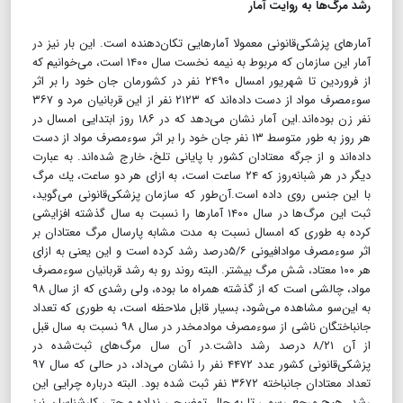
رشد مرگ‌ها به روایت آمار
آمارهای پزشكی‌قانونی معمولا آمارهایی تكان‌دهنده است. این بار نیز در
آمار این سازمان كه مربوط به نیمه نخست سال ۱۴۰۰ است، می‌خوانیم كه
از فروردین تا شهریور امسال ۲۴۹۰ نفر در كشورمان جان خود را بر اثر
سوء‌مصرف مواد از دست داده‌اند كه ۲۱۲۳ نفر از این قربانیان مرد و ۳۶۷
نفر زن بوده‌اند.این آمار نشان می‌دهد كه در ۱۸۶ روز ابتدایی امسال در
هر روز به طور متوسط ۱۳ نفر جان خود را بر اثر سوء‌مصرف مواد از دست
داده‌اند و از جرگه معتادان كشور با پایانی تلخ،‌ خارج شده‌اند. به عبارت
دیگر در هر شبانه‌روز كه ۲۴ ساعت است، به ازای هر دو ساعت، یك مرگ
با این جنس روی داده است.آن‌طور كه سازمان پزشكی‌قانونی می‌گوید،
ثبت این مرگ‌ها در سال ۱۴۰۰ آمارها را نسبت به سال گذشته افزایشی
كرده به طوری كه امسال نسبت به مدت مشابه پارسال مرگ معتادان بر
اثر سوء‌مصرف موادافیونی ۵/۶درصد رشد كرده است و این یعنی به ازای
هر ۱۰۰ معتاد، شش مرگ بیشتر. البته روند رو به رشد قربانیان سوء‌مصرف
مواد،‌ چالشی است كه از گذشته همراه ما بوده، ولی رشدی كه از سال ۹۸
به این‌سو مشاهده می‌شود، بسیار قابل ملاحظه است، به طوری كه تعداد
جانباختگان ناشی از سوء‌مصرف موادمخدر در سال ۹۸ نسبت به سال قبل
از آن ۸/۲۱ درصد رشد داشت.در آن سال مرگ‌های ثبت‌شده در
پزشكی‌قانونی كشور عدد ۴۴۷۲ نفر را نشان می‌داد، در حالی كه سال ۹۷
تعداد معتادان جانباخته ۳۶۷۲ نفر ثبت شده بود. البته درباره چرایی این
رشد، هیچ مرجع رسمی تا به حال توضیحی نداده و حتی كارشناسان نیز