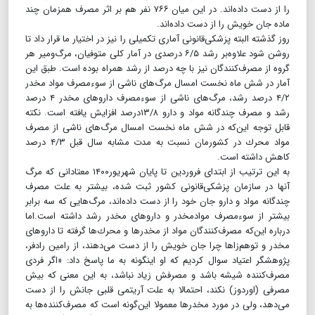
را از دست داده‌اند. در این میان ۷۶۶ نفر هم بر اثر مصرف همزمان چند
ماده جان خویش را از دست داده‌اند.
روز گذشته البته پزشكی‌قانونی آماری تكمیلی را نیز در اختیار ما قرار داد تا
روشن شود علاوه‌بر رشد ۶/۵ درصدی در آمار كلی متوفیان،‌ مرگ‌و‌میر هر
گروه از مصرف‌كنندگان نیز با چه درصد از رشد همراه بوده است. طبق این
آمار در شش ماه نخست امسال مرگ‌های ناشی از سوء‌مصرف مواد مخدر
۴/۲ درصد رشد،‌ مرگ‌های ناشی از سوء‌مصرف داروهای مخدر ۴ درصد
رشد و مصرف چندگانه مواد و دارو ۱۳/۸درصد افزایش یافته است. نكته
قابل توجه این‌كه در شش ماه نخست امسال مرگ‌های ناشی از مصرف
مواد محرك در كشورمان نسبت به مدت مشابه سال قبل ۴/۳ درصد
كاهش داشته است.
به این ترتیب از ابتدای فروردین تا پایان شهریور۱۴۰۰ معتادانی كه مرگ
آنها در سازمان پزشكی‌قانونی كشور ثبت شده، بیشتر به علت مصرف
چندگانه مواد و دارو جان خود را از دست داده‌اند، مرگ‌هایی كه سه برابر
بیشتر از سوء‌مصرف موادمخدر و داروهای مخدر رشد داشته است.اما
درباره این‌كه مصرف‌كنندگان مواد از مخدرها و محرك‌ها گرفته تا داروهای
مخدر و توهم‌زاها چرا جان خویش را از دست می‌دهند، از رامین رادفر،‌
پژوهشگر اعتیاد سوال كردیم كه او اینگونه به ما پاسخ داد: «اگر فردی
مصرف‌كننده شیشه باشد و مصرفش زیاد نباشد، به این معنی كه بیش
مصرفی (اوردوز) نكند، احتمالا به علت آریتمی قلبی جانش را از دست
می‌دهد، ولی در مورد مخدرها معمولا این‌گونه است كه مصرف‌كننده‌ها به