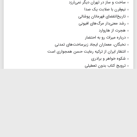
ساخت و ساز در تهران دیگر نمی‌ارزد
نیم‌قرن با صلابت یک صدا
تاریخ‌انقضای قهرمانان پوشالی
رشد معنی‌دار مرگ‌های افیونی
هجرت از هاروارد
درباره میراث رو به احتضار
نخبگان، معماران ایجاد زیرساخت‌های تمدنی
انتظار ایران از ترکیه رعایت حسن همجواری است
شکوه خواهر و برادری
ترویج کتاب بدون تعطیلی
چرا گربه‌ماهی علی دایی خبرساز شد؟
نیاز به حرکت جدی در راهبری فرهنگی
نجباء: داعش به پشتوانه اشغالگران به تحرکات خود افزوده است
خوش‌عهدی ایران در برجام