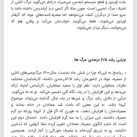
علت اوردوز و قطع سیستم تنفسی می‌میرند.»رادفر می‌گوید مرگ ناشی از
اعتیاد، مرگ نجیبی است. چون مثلا اگر كسی درد آپاندیس داشته باشد با
سرو صدا از دیگران كمك می‌خواهد اما مصرف‌كننده‌های مواد كه گرفتار
اوردوز می‌شوند، فقط می‌گویند خواب‌مان می‌آید و وقتی هم كه
می‌خوابند، دیگر بیدار نمی‌شوند.
چرایی رشد ۶/۵ درصدی مرگ ها
د رپاسخ به این‌كه چرا در شش ماه نخست سال۱۴۰۰ مرگ‌و‌میرهای ناشی
از مصرف مواد در كشورمان رشد ۶/۵درصدی داشته، كارشناسان مختلف
نظرات متفاوتی دارند. نظر اول را سعید صفاتیان، كارشناس اعتیاد ارائه
می‌دهد و این افزایش را در یك نگاه كلی تفسیر می‌كند. او به ما می‌گوید:
«یكی از دلایل رشد مرگ و میرها در یك سال گذشته می‌تواند موضوع
كرونا باشد، به این معنی كه باعث شد معتادان در خانه بمانند و
مصرف‌شان را افزایش دهند، به طوری كه اگر قبل از كرونا روزانه دو گرم
مصرف داشتند، این میزان را به سه گرم افزایش دادند. احتمال دوم این
است كه شاید الگوی مصرف معتادان تغییر كرده مثلا آنهایی كه تدخین
داشتند، رو به تزریق آورده‌اند یا مصرف خوراكی را آغاز كردند. همچنین
ممكن است در یك سال اخیر ناخالصی‌های مواد افزایش یافته، مثل چند