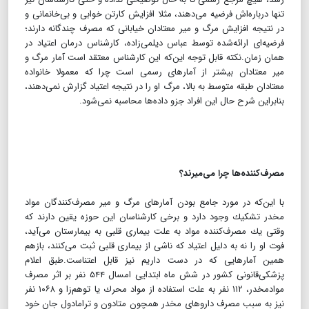
تنها درباره‌اش فرضیه می‌دهند، مثلا افزایش كارتن خوابی و بی‌خانمانی و
در نتیجه افزایش مرگ و میر معتادان خیابانی كه مصرف چندگانه دارند؛
فرضیه‌ای ارائه‌شده توسط عباس دیلمی‌زاده، كارشناس درمان اعتیاد در
همان زمان.نكته قابل توجه این‌كه این كارشناس معتقد است آمار مرگ و
میر معتادان بیشتر از آمارهای رسمی است چرا كه معمولا خانواده‌
معتادان طبقه متوسط به بالا، مرگ او را در نتیجه اعتیاد گزارش نمی‌دهند،
بنابراین شرح حال این افراد جزو داده‌ها محاسبه نمی‌شود.
مصرف‌كننده‌ها چرا می‌میرند؟
با این‌كه در مورد جامع بودن آمارهای مرگ و میر مصرف‌كنندگان مواد
مخدر تشكیك وجود دارد و برخی كارشناسان این حوزه یقین دارند كه
وقتی یك مصرف‌كننده مواد به علت بیماری قلبی به بیمارستان می‌آید،
فوت او را نه به دلیل اعتیاد كه ناشی از بیماری قلبی ثبت می‌كنند،‌ بازهم
همین آمارهایی كه در دست داریم نیز قابل اعتناست.طبق اعلام
پزشكی‌قانونی كشور در شش ماه ابتدایی امسال ۵۴۴ نفر بر اثر مصرف
موادمخدر، ۱۱۲ نفر به علت استفاده از مواد محرك یا توهم‌زا و ۱۰۶۸ نفر
نیز به سبب مصرف داروهای مخدر همچون متادون و ترامادول جان خود