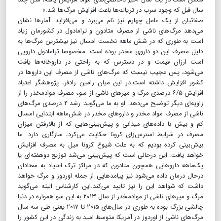
سال قبل كه وجود سرب در تریاك‌ها باعث افزایش مرگ‌ها شد.»
صفاتیان از یک عامل چهارم نیز نام می‌برد و می‌افزاید: آمارها نشان
می‌دهد مرگ‌های ناشی از مصرف متادون و ترامادول در کشورمان زیاد
است به طوری که در شش ماهه نخست امسال نیز بیشترین مرگ‌ها به
دلیل مصرف این دو داروی مخدر بوده است. مخصوصا ترامادول دارویی
است ارزان قیمت و در دسترس که به راحتی در داروخانه‌ها یافت
می‌شود، پس عجیب نیست که مرگ‌های ناشی از مصرف این داروها در
کشور افزایش داشته است.در این میان رامین رادفر،‌ پژوهشگر اعتیاد
افزایش ۶/۵ درصدی مرگ و میرهای ناشی از سوء مصرف موادمخدر را از
زاویه‌ای دیگر توضیح می‌دهد. او به ما می‌گوید: رشد ۴ درصدی مرگ‌های
ناشی از مصرف مواد مخدر و داروهای مخدر در شش‌ماهه ابتدایی امسال
کم و بیش با داده‌های میدانی و پیش‌بینی‌هایی که از بالارفتن میزان
مصرف در شرایط استرس‌زای کرونا حکایت می‌کرد، سازگاری دارد. ما
بیش‌بینی کرده بودیم که به علت شیوع کرونا میل به مصرف افزایش
خواهد یافت. این درحالی است که پیش‌بینی می‌شد توزیع دوهفته‌ای یا
یک‌ماهه داروهایی همچون متادون که در مراکز ترک اعتیاد به معتادان
درحال درمان داده می‌شود نیز پیامدهایی از جمله اوردوز و مرگ خواهد
داشت که شواهد این را نیز تایید می‌کند.این کارشناس البته می‌گوید
مرگ و میرهای ناشی از موادمخدر از سال ۲۰۱۳ به این سو همواره در دنیا
چالشی بزرگ بوده به طوری در سال‌های ۲۰۱۵ تا ۲۰۱۷ یعنی طی سه سال
مرگ‌های ناشی از اوردوز در آمریکا متوسط امید به زندگی در این کشور را