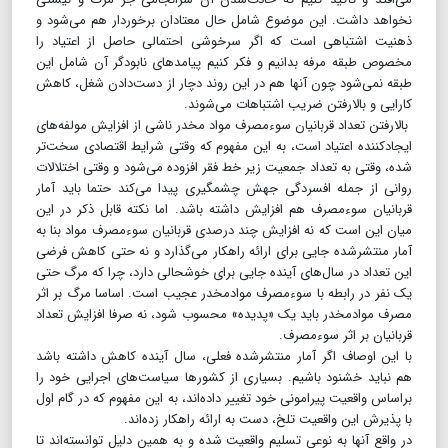
نخواهد داشت. این موضوع شامل حال معتادان برخوردار هم می‌شود و
ذهنیت اشتباهی است که اگر سرخوشی احتمالی حاصل از اعتیاد را
مخصوص طبقه مرفه بدانیم و فکر کنیم پیامدهای نابودگر آن شامل این
طبقه نمی‌شود چون آنها هم در این روند دچار از دست‌دادن شغل، کاهش
کارایی و بالا‌رفتن ضریب اشتباهات می‌شوند.
بالارفتن تعداد قربانیان سوءمصرف مواد مخدر ناشی از افزایش مولفه‌های
ایجادکننده اعتیاد است،‌ به این مفهوم که وقتی شرایط اقتصادی سخت‌تر
شده، وقتی به تعداد جمعیت زیر خط فقر افزوده می‌شود و وقتی اختلالات
روانی از جمله افسردگی جهش چشمگیری پیدا می‌کند حتما باید آمار
قربانیان سوءمصرف هم افزایش داشته باشد. اما نکته قابل ذکر در این
میان این است که نه افزایش چند درصدی قربانیان سوءمصرف مواد بنا به
آمار منتشرشده جایی برای ارائه راهکار می‌گذارد و نه حتی کاهش فرضی
این تعداد در سال‌های آینده جایی برای خوشحالی دارد، چرا که مرگ حتی
یک نفر در رابطه با سوءمصرف موادمخدر عجیب است. اساسا مرگ بر اثر
مصرف موادمخدر باید یک «پدیده» محسوب شود، نه صرفا افزایش تعداد
قربانیان بر اثر سوءمصرف.
با این اوصاف اگر آمار منتشرشده فعلی،‌ سال آینده کاهش داشته باشد
هم نباید خشنود باشیم. بسیاری از کشورها سیاست‌های اجرایی خود را
براساس واقعیت پیرامونی خود تغییر داده‌اند، به این مفهوم که در گام اول
با پذیرش این واقعیت تلخ، دست به ارائه راهکار زده‌اند.
در واقع آنها به نوعی تسلیم واقعیت شده و به همین دلیل توانسته‌اند تا