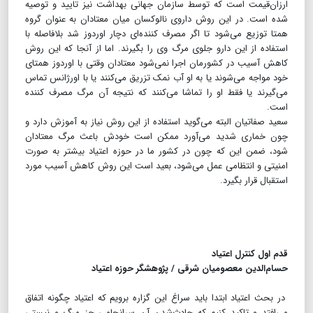
ارزان‌قیمت است که توسط سازمان جهانی بهداشت نیز تایید و توصیه
شده است. در این روش داروی نالوکسان میان معتادان به عنوان گروه
همتا توزیع می‌شود تا اگر مصرف کننده‌ای دچار اوردوز شد بلافاصله با
استفاده از این دارو جلوی مرگ وی را بگیرند. اما از آنجا که این روش
کاهش آسیب در کشورمان اجرا نمی‌شود معتادان وقتی با اوردوز همتای
خود مواجه می‌شوند یا به او آب نمک تزریق می‌کنند یا با اورژانس تماس
می‌گیرند یا فقط او را تماشا می‌کنند که نتیجه آن مرگ مصرف کننده
است.
سعید صفاتیان البته می‌گوید استفاده از این روش نیاز به آموزش دارد و
چون خماری شدید می‌آورد ممکن است خودش باعث مرگ معتادان
شود، ضمن این که چون در کشور ما در حوزه اعتیاد بیشتر به صورت
امنیتی و انتظامی عمل می‌شود، بعید است این روش کاهش آسیب مورد
استقبال قرار بگیرد.
قدم اول کنترل اعتیاد
حسام‌الدین معصومیان شرقی / پژوهشگر حوزه اعتیاد
در بحث اعتیاد ابتدا باید سراغ این گزاره برویم که اعتیاد چگونه اتفاق
می‌افتد و تاکید کنیم که حادث‌شدن آن سرانجامی جز مرگ و نیستی