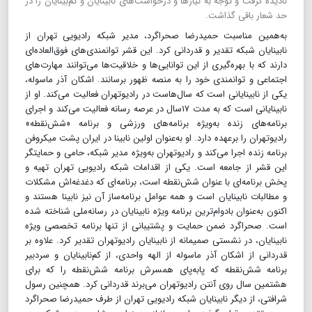
نادیده گرفت و توجه به نیازها و درخواست‌های نابینایان و کم‌بینایان را در
حد شعار باقی گذاشت.
به‌همین مناسبت حمیدرضا صحراگرد، مدیر شبکه رادیویی تهران از
نابینایان شبکه تقدیر و قدردانی کرد. این قشر توانمندی‌های فوق‌العاده‌ای
دارند که با بهره‌گیری از این توانایی‌ها و خلاقیت‌ها می‌توانند مهارت‌های
اجتماعی و توانمندی خود را به منصه ظهور برسانند. اشکان آذر ماسوله،
یکی از نابینایانی است که سال‌هاست در رادیوتهران فعالیت می‌کند. او از
نابینایانی است که به مدت ۱۷سال در عرصه رسانه فعالیت می‌کند و اجرای
برنامه‌های زنده به‌ویژه برنامه‌های ورزشی و برنامه «شش‌نقطه»
رادیوتهران را برعهده دارد. او به‌عنوان اولین نابینا در ایران پشت میکروفن
برنامه زنده اجرا می‌کند و رادیوتهران به‌ویژه مدیر شبکه، حامی و حمایتگر
این قشر از جامعه است. یکی از اقدامات شبکه رادیویی تهران تهیه و
پخش برنامه‌ای با عنوان شش‌نقطه است، برنامه‌ای که دغدغه‌اش مشکلات
و مطالبات نابینایان است و همه عوامل برنامه‌ساز آن نیز نابینا هستند و
اکنون به‌عنوان بادوام‌ترین برنامه ویژه نابینایان در رسانه‌ملی شناخته شده
است. صحراگرد ضمن حمایت و پشتیبانی از تنها برنامه تخصصی ویژه
نابینایان، در نشستی صمیمانه از نابینایان رادیوتهران تقدیر کرد. علاوه بر
قدردانی از اشکان آذر ماسوله از الهه واحدی، از کم‌نابینایان و سردبیر
برنامه شش‌نقطه که پابه‌پای همسرش برنامه شش‌نقطه را که برای
هشتمین سال روی آنتن رادیوتهران می‌برند قدردانی کرد. همچنین رسول
شرافتی، از دیگر نابینایان شبکه رادیویی تهران از طرف حمیدرضا صحراگرد