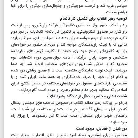
سیاسی غرب شد و فرصت هوچیگری و جنجال‌سازی دیگری را برای آنها
فراهم ساخت.
توصیه رهبر انقلاب برای تکمیل کار ناتمام
رهبر انقلاب طبق روال نخستین دقایق آغاز فرآیند رای‌گیری، پس از ثبت
رای‌شان در صندوق الکترونیکی، بر تکمیل کار ناتمام انتخابات در دور دوم
تاکید فرموده و از مردم خواستند رای بدهند تا مجلسی قوی سر کار بیاید؛
ندایی که با لبیک رای‌دهندگان مواجه شد و مردم با حضور در حوزه‌های
رای به کاندیدای اصلح خود رای دادند تا تکلیف کرسی‌های باقیمانده
مشخص و سوت پایان فرآیند ۹ ماهه دوازدهمین دوره انتخابات قوه
مجریه که با تلاش شبانه‌روزی نیروهای مختلف انجام شد، به صدا
در‌بیاید. اینک نوبت نمایندگان متنخب است تا از فضای رقابتی دور شده
و تمام توان خود را صرف خدمتگزاری به همه ملت ایران کنند و با
شناسایی ظرفیت‌های مغفول در حوزه‌های مختلف در مسیر اعتلای ایران
اسلامی که مطالبه جدی مقام معظم رهبری و مردم است گام بردارند.
شاخصه‌های مجلس ایده‌آل از دیدگاه رهبر انقلاب
بازخوانی بیانات رهبر معظم انقلاب درخصوص شاخصه‌های مجلس ایده‌آل
که در طول سال‌های گذشته و در مناسبت‌های مختلف بیان شده است،
راهنمای خوبی برای منتخبان ملت است تا این رهنمودها را چراغ راه
خود سازند.
دور شدن از فضایل، مردود است
مجلس‌ شورای‌ اسلامی‌، نقطه‌‌ امید نظام‌ و مظهر اقتدار و اختیار ملت‌