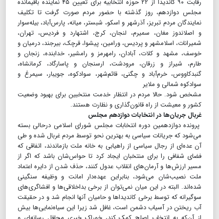
رقابت ۹۰ کاندیدا از ۲۲ حوزه انتخابیه برای تعیین ۴۵ نماینده باقیمانده
مجلس دوازدهم، روز گذشته با حضور مردم صورت گرفت تا تکلیف
نمایندگان مردم تبریز، آذرشهر و اسکو، شبستر، میانه، پارس‌آباد، بیله‌سوار
و اصلاندوز مغان، سمیرم، لنجان، کرج، اشتهارد و فردیس، تهران،
شمیرانات، اسلامشهر و پردیس، ورامین، پیشوا، قرچک، بیرجند، درمیان و
خوسف، مشهد و کلات، آبادان، رامهرمز و رامشیر، خدا‌بنده، زنجان و
طارم، شیراز و زرقان، مرودشت، ارسنجان و پاسارگاد، کرمانشاه،
گنبد‌کاووس، خرم‌آباد و چگنی، قائم‌شهر، سوادکوه، جویبار، سیمرغ و
سوادکوه شمالی و ملایر
مشخص شود. حالا مردم در انتظار خدمت منتخبین برای بهبود وضعیت
کشور و معیشت از راه قانون‌گذاری و نظارت هستند.
غربال جریان‌ها در انتخابات دوازدهم مجلس
پرونده دوازدهمین دوره انتخابات مجلس شورای اسلامی در‌حالی بسته
می‌شود که جریانات سیاسی به بهترین نحو توسط مردم غربال شده و طی
آن عده‌ای از رجال سیاسی از راهیابی به خانه ملت بازماندند، اتفاقی که
فضای شفافی را برای منتخبان ایجاد کرد تا حواس‌شان باشد که اگر از
مسیر ارزش‌ها و آرمان‌های انقلاب عدول کنند، حذف شدن از دایره اعتماد
ملت نصیب‌شان می‌شود، بنابراین عهده‌دار امانت و وظیفه سنگینی
شده‌اند. البته در این میان نمی‌توان از برخی بداخلاقی‌ها و افشاگری‌های
سوگیرانه که توسط برخی کاندیداها و حامیان آنها انجام شد و در حقیقت
آب ریختن در آسیاب دشمن است، غافل شد زیرا این سیاه‌نمایی‌ها بیش
از آن‌که به انتخاب اصلح کمک کند، خوراک خبری محافل رسانه‌ای و