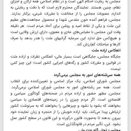
مجلس به رعایت احکام الهى است و در نظام اسلامى همه ارکان و اجزای
نظام، چنین هستند. نمایندگان محترم لازم است که با دقت و رعایتى به
اندازه، مصوبات مجلس را از مخالفت با مقررات شرعى، برکنار بدارند.
مجلس، فراهم آمده خون مقدس شهدا و محصول مجاهدت‌هاى عظیم
این ملت و یکى از نقاط امید و روشن براى آحاد مردم است. هر دقیقه
وقت این مجلس با مقیاس‌هاى مادى و معنوى، داراى ارزش والایى است
و هیچ‌کس حق ندارد این سرمایه گرانبهاى ملت را هدر بدهد یا صرف
کارها و مباحثات کم‌ارزش کند.
انعکاس اراده ملت
جایگاه مجلس، جایگاهى است بسیار عالى؛ انعکاس نظرات و اراده‌ ملت
در قوانین و مقررات کشور و رگه‌هاى اجرایى کشور است؛ این چیز کمى
نیست.
همه سررشته‌های امور به مجلس برمی‌گردد
مجلس شوراى اسلامى، یک مرکز اساسى و تعیین‌کننده براى انقلاب
است. همه‌ سر رشته‌هاى امور به مجلس شوراى اسلامى بر‌مى‌گردد.
مجلس، مظهر حضور و اراده مردم در صحنه‌هاى گوناگون سیاسى و
اقتصادى است. اگر مردم چیزى را در زمینه‌هاى اقتصادى یا سیاسى
بخواهند که بشود یا نشود و چیزهایى را بخواهند که به سرنوشت کشور
ارتباطى پیدا مى‌کند، باید اراده‌ خویش را از حنجره و زبان نماینده‌ خود
بیرون بدهند تا به‌صورت قانون درآورند و این قانون در سطح کشور عمل
بشود. این، تأثیر مردم در قانونگذارى است.
مجلس؛ تجلی‌گاه عزت ملی