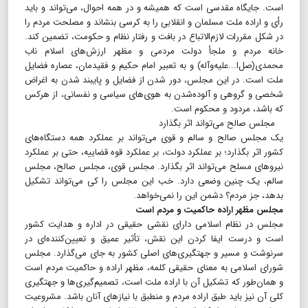
است‌. جایگاه‌ مقدسی‌ است‌ که‌ همیشه‌ و در همه‌‌ احوال‌، می‌تواند و ‌باید
رأی‌ و اراده‌‌ ملت‌ مسلمان‌ و انقلابی‌ را به‌ کرسی‌ بنشاند و مصلحت‌ مردم‌ را
در شکل‌ مقررات‌ لازم‌الاتباع‌ در بافت‌ و رفتار نظام‌ و حکومت‌، تضمین‌ کند.
خانه‌‌ مردم‌ و ملجأ دولت‌ مردمی‌ و مظهر ارزش‌های‌ اسلام‌ ناب‌
محمدی‌(صل‌ا‌...‌علیه‌وآله‌) و به‌ تعبیر امام‌ حکیم‌ و فقیدمان‌، عصاره‌ فضایل‌
ملت‌ است‌. در این‌ مجلس‌، دور شدن‌ از فضایل‌ و پایبند شدن‌ به‌ اغراض‌
شخصی‌ و گروهی‌ و آلوده‌شدن‌ به‌ هوی‌های‌ سیاسی‌ و نفسانی‌، از هرکس‌
که‌ باشد، مردود و محکوم‌ است‌.
مجلس صالح می‌تواند اثر بگذارد
یک مجلس صالح و سالم و قوى می‌تواند بر عملکرد همه‌ دستگاه‌هاى
کشور اثر بگذارد؛ بر عملکرد دولت، بر عملکرد قوه قضاییه، حتى بر عملکرد
نیروهاى مسلح می‌تواند اثر بگذارد. مجلس قوى، مجلس صالح، مجلس
سالم، یک چنین وضعى دارد. خب این مجلس را کى می‌تواند تشکیل
بدهد، جز مردم؟ دشمن این را نمی‌خواهد.
مجلس مظهر اراده حاکمیت و مردم است
مجلس در نظام اسلامى داراى نقشى حقیقى در اداره و هدایت کشور
است و درست ایفا کردن این نقش، تأثیر عمیق و تعیین‌کننده‌ای در
سرنوشت و مسیر و جهتگیرى‌هاى اصلى کشور به‌ جاى مى‌گذارد. مجلس
شوراى اسلامى به معناى حقیقى کلمه، مظهر اراده و حاکمیت مردم است
و همان‌طور که تشکیل آن با اراده ملت است، تصمیم‌گیری‌ها و جهتگیرى
کلى آن نیز باید طبق اراده مردم و منطبق با نیازهاى آنان باشد. مشروعیت