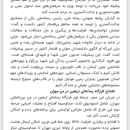
وظیفه خود می‌دانند با توجه ویژه به سرفصل‌های سند تحول مبنی بر
هویت‌محوری و عدالت‌گستری، به مردم خدمت کنند.
به گزارش روابط عمومی رسانه ملی، رئیس رسانه‌ملی یکی از مصادیق
عدالت‌گستری را توجه به همه مناطق پرافتخار کشور دانست و گفت:
نمایش توانمندی‌ها، ظرفیت‌ها و پیگیری و حل مشکلات و مطالبات
مردمی ‌به‌عنوان یکی از سرفصل‌های اصلی رسانه‌ملی دنبال می‌شود. جبلی
در ادامه به دیدار خانواده شهید رضایی‌نژاد، شهید هسته‌ای رفت و ضمن
بیان این‌که او الگوی دانشمندان جوان و افتخار کشور در مسیر پیشرفت
است گفت: این پیشرفت مدیون خون شهدا و شهدای هسته‌ای است.
وی افزود: اثرگذاری به‌تصویر کشیدن زندگی این شهید بزرگوار و چهره‌های
شاخصی چون ایشان در قاب تلویزیون و سینما، بی‌نهایت است و باید
تلاش کنیم با کمک مسئولان استانی، چهره‌های شاخص و رویدادهای مهم
استان همچون بمباران زمین فوتبال چوار را در قالب‌های متنوع ازجمله
مجموعه‌های نمایشی معرفی و ماندگار کنیم.
افتتاح قرارگاه رسانه‌ای اربعین در مرز مهران
در جریان این سفر، مرحله اول قرارگاه رسانه‌ای اربعین در مرز بین‌المللی
مهران، شامل استودیوی ثابت صداوسیما افتتاح و عملیات اجرایی مرحله
دوم این طرح که شامل طراحی لوکیشن برای برنامه‌های زنده و اسکان
کارکنان است، آغاز شد.
با افتتاح و برقراری ظرفیت stm۱ روی خط فیبر نوری، امکان ارسال هشت
تصویر زنده به‌صورت همزمان از پایانه مرزی مهران تا صداوسیمای مرکز