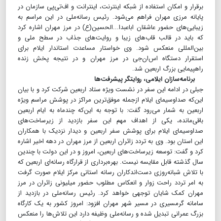
برقرار و امکان استفاده از شبکه اینترنت، اینترانت و اف‌تی‌پی سازمان در
پایانه مرزی مهران فراهم می‌شود. رئیس رسانه‌ملی در این مراسم به
زیبایی‌های حضور عاشقان اباعبدا...‌الحسین(ع) در مرز مهران اشاره کرد
که باید در قالب قاب‌های زیبا و روایت‌های جذاب در سطح ملی و
بین‌المللی منعکس شود. وی خواستار مساعدت استاندار ایلام برای
استقرار دستگاه اس‌ان‌جی در مرز مهران و در نتیجه پخش زنده
راهپیمایی بزرگ اربعین شد.
برنامه‌سازان ایلامی، روایتگر پیشرفت‌ها
جبلی در ادامه این سفر در نشست ویژه ستاد اربعین شرکت کرد و با بیان
این‌که صداوسیمای ایلام ازجمله موفق‌ترین مراکز در پوشش مراسم ویژه
اربعین به شمار می‌رود گفت: با توجه به این‌که چندماه به ایام اربعین
باقی‌مانده، یکی از اهداف مهم این سفر بازدید از زیرساخت‌های
صداوسیمای ایلام برای پوشش سفر اربعین و دیدار نزدیک با همکاران
این استان بود. وی به تردد زائران اربعین از مرز مهران در دهه اخیر اشاره
کرد و گفت: توسعه زیرساخت‌های اربعین، امروز و در این دولت با چندین
سال گذشته قابل مقایسه نیست. بهره‌برداری از قرارگاه رسانه‌ای اربعین که
با تلاش شبانه‌روزی دست‌اندکاران رسانه استانی مرکز ایلام صورت گرفت
به امر تردد راحت زوار و انعکاس مطلوب حضور میلیونی زائران در مرز
مهران کمک شایان توجهی خواهد کرد. رئیس رسانه‌ملی در بازدید از
سامانه گرمسیری در مسیر شهر مهران افزود: امروز کشور به یک کارگاه
بزرگ عمرانی تبدیل شده و رسانه‌ملی وظیفه دارد این تلاش‌ها را منعکس