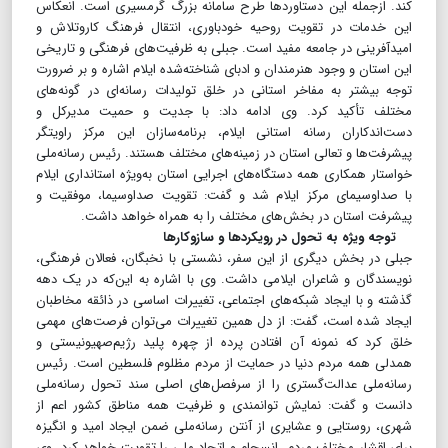
کند. ازجمله این دستاوردها طرح سامانه بزرگ گرمسیری است. انعکاس
این خدمات در تقویت روحیه خودباوری، انتقال فرهنگ کاروتلاش و
امیدآفرینی در جامعه مفید است. جبلی به ظرفیت‌های فرهنگی و تاریخی
این استان و وجود هنرمندان و ادبای شناخته‌شده ایلام اشاره و بر ضرورت
توجه بیشتر به مفاخر استانی در خلق تولیدات رسانه‌ای در گونه‌های
مختلف تأکید کرد. وی ادامه داد: با جدیت و حمیت مدیرکل و
دست‌اندکاران رسانه استانی ایلام، برنامه‌سازان این مرکز راویتگر
پیشرفت‌ها و تعالی استان در زمینه‌های مختلف هستند. رئیس رسانه‌ملی
خواستار همکاری همه دستگاه‌های اجرایی استان به‌ویژه استانداری ایلام
با صداوسیمای مرکز ایلام شد و گفت: تقویت صداوسیما، موفقیت و
پیشرفت استان در بخش‌های مختلف را به همراه خواهد داشت.
توجه ویژه به تحول در رویکردها و سازوکارها
جبلی در بخش دیگری از این سفر، نشستی با نخبگان، فعالان فرهنگی،
نویسندگان و شاعران ایلامی داشت. وی با اشاره به این‌که در یک دهه
گذشته و با ایجاد شبکه‌های اجتماعی، تغییرات اساسی در ذائقه مخاطبان
ایجاد شده است، گفت: از دل همین تغییرات می‌توان فرصت‌های مهمی
خلق کرد که نمونه آن افتادن پرده از چهره پلید رژیم‌صهیونیستی و
همدلی همه مردم دنیا در حمایت از مردم مظلوم فلسطین است. رئیس
رسانه‌ملی عدالت‌گستری را از سرفصل‌های اصلی سند تحول رسانه‌ملی
دانست و گفت: نمایش توانمندی و ظرفیت همه مناطق کشور اعم از
شهری، روستایی و‌ عشایری از آنتن رسانه‌ملی ضمن ایجاد امید و انگیزه
برای اقشار مختلف مردم، انسجام و اتحاد ملی را تقویت خواهد کرد. وی