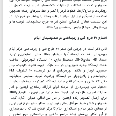
همچنین گفت: با استفاده از نظرات متخصصان امر و ایجاد تحول در
رویکردها و سازوکارها، خطوط قرمز را کمتر و خط سبزهای رسانه همچون
استفاده از نخبگان تراز اول مراکز در قاب رسانه را بیشتر خواهیم کرد. در
این نشست فعالان فرهنگی استان نیز به طرح پیشنهادات، توصیه‌ها و
پرسش‌های خود از رئیس رسانه‌ملی پرداختند.
افتتاح ۴۰ طرح فنی و زیرساختی در صداوسیمای ایلام
قابل ذکر است در جریان این سفر ۴۰ طرح فنی و زیرساختی مرکز ایلام
بهره‌برداری شد که ازجمله آنها می‌توان به‌HD سازی استودیوی تولید
سیما، HD سازیSNG، دیجیتال‌سازی ۱۰ ایستگاه تلویزیونی، ساخت
هفت ایستگاه جدید تلویزیونی در مله مازگ، کهره، قلاجه، دارتوت، چنار
جعفری، لومار و بانقلا، بهره‌برداری از دو فرستنده ۱۰ کیلووات FM
رادیواستانی و رادیوجوان در ایستگاه پرقدرت شهید تسلیمی دینارکوه،
دکل ۳۶ متری و سیستم آنتن جدید ایستگاه کبیرکوه با پوشش بیش از
۸۰هزار نفر، بهره‌برداری از مرحله آوای قرارگاه رسانه‌ای اربعین و آغاز
عملیات اجرایی فاز دوم آن، ایجاد خط جدید فیبر نوری با ظرفیتیstm۱
برای ارسال تصاویر زنده اربعین از مرز بین‌المللی مهران اشاره کرد.
همچنین شش طرح سیگنال‌رسانی فیبر نوری استان نظیر طرح فیبر نوری
از مصلای شهر ایلام و استانداری ایلام تا مرکز افتتاح شد که با بهره‌برداری
از آن امکان پوشش زنده مراسم مذهبی و برنامه‌های مهم استان از