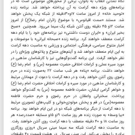
نگاه تمدنی انقلاب به بانوان، برخی از محورهای موضوعی است که در
برنامه‌های ویژه دهه کرامت به آن پرداخته خواهد شد. برنامه زنده
«توحید خانه» از امروز ساعت ۱۷و۳۰دقیقه از شبکه یک پخش خواهد
شد. مستند «سمت اقیانوس» با موضوع زائران امام رضا(ع) از امروز
ساعت ۱۲و ۴۵ دقیقه روی آنتن شبکه یک سیما می‌رود. همچنین «صبح
بخیر ایران» و «ایران دوست داشتنی» نیز برنامه‌های خود را با ایام دهه
کرامت منعطف خواهند کرد. برنامه زنده «صبحانه ایرانی» با موضوعات و
اخبار متنوع سیاسی، فرهنگی، اجتماعی و ورزشی به مناسبت دهه کرامت
به این ایام منعطف خواهد شد و آیتم‌های متنوع و پلاتوهای ویژه‌ای را در
نظر خواهد گرفت. این برنامه گفت‌وگوهایی نیز با کارشناسان مذهبی در
مورد سیره عملی و کرامات اخلاقی حضرت معصومه (س) و امام رضا (ع)
خواهد داشت. برنامه «پناه» هر شب ساعت ۲۲ به‌صورت زنده در حرم
رضوی روی آنتن خواهد رفت و در دهه کرامت با دعوت از مهمانان مرتبط
و کارشناسان مذهبی در مورد سیره و کرامات اخلاقی حضرت امام رضا (ع)
و خواهر گرامی ایشان، حضرت فاطمه معصومه (س) به گفت‌وگو خواهد
پرداخت. سخنرانی واعظان در حرم رضوی و حرم حضرت فاطمه
معصومه(س) در قم و پخش مولودی‌خوانی و کلیپ‌های تصویری مرتبط
با دهه کرامت از دیگر برنامه‌های شبکه دو در این ایام خواهد بود. برنامه
«بیا وسط» به صورت زنده هر روز ساعت ۱۹و ۱۵و مسابقه «صددرصد» هر
روز ساعت ۱۸ و ۴۰ دقیقه منعطف با دهه کرامت روی آنتن خواهند رفت.
به مناسبت دهه کرامت شبکه سه سیما مینی سریال «روزی روزگاری
برادر» را پخش می‌کند. این مینی سریال در هشت قسمت ۴۰ دقیقه‌ای