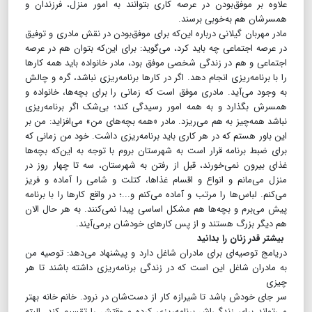
علاوه بر موفق‌بودن در عرصه کاری بتوانند به امور منزل، فرزندان و
همسرشان هم به‌خوبی برسند.
مادر مهربان گیلانی درباره این‌که برای موفق‌بودن در نقش مادری و توفیق
در عرصه اجتماعی چه باید کرد، می‌گوید: برای این‌که بتوان هم در عرصه
اجتماعی و هم در زندگی شخصی موفق بود، مادر خانواده باید همه کارها
را با برنامه‌ریزی انجام دهد. اگر در کارها برنامه‌ریزی نباشد، گره و چالش
به وجود می‌آید. مادری موفق است که زمانی را برای بچه‌ها، خانواده و
همسرش بگذارد و به همه امور رسیدگی کند؛ بی‌شک اگر برنامه‌ریزی
نباشد همه‌چیز به هم می‌ریزد. مادر «همه بچه‌های من» می‌افزاید: من بر
این باور هستم که در هر کاری باید برنامه‌ریزی داشت. خود من زمانی که
برای ضبط برنامه قرار است به شهرستان بروم با توجه به این‌که بچه‌ها
غذای بیرون نمی‌خورند، قبل از رفتن به شهرستان، سه تا چهار روز در
منزل می‌مانم و انواع و اقسام غذاها، کتلت و شامی را آماده و فریز
می‌کنم. لباس‌ها را مرتب و آماده می‌کنم و...؛ در واقع کارها را با برنامه
پیش می‌برم و بچه‌ها هم مشکل اساسی پیدا نمی‌کنند. به هر حال الان
هم دیگر بزرگ هستند و از پس کارهای خودشان برمی‌آیند.
بیشتر قدر زنان را بدانید
دریامج توصیه‌ای برای مادران شاغل دارد و پیشنهاد می‌دهد: توصیه من
به مادران شاغل این است که در زندگی برنامه‌ریزی داشته باشند تا هر
چیزی
سر جای خودش باشد تا شیرازه کار از دست‌شان در نرود. خانم خانه بهتر
می‌تواند برای زندگی‌اش برنامه‌ریزی کرده و وقتش را تقسیم کند. البته