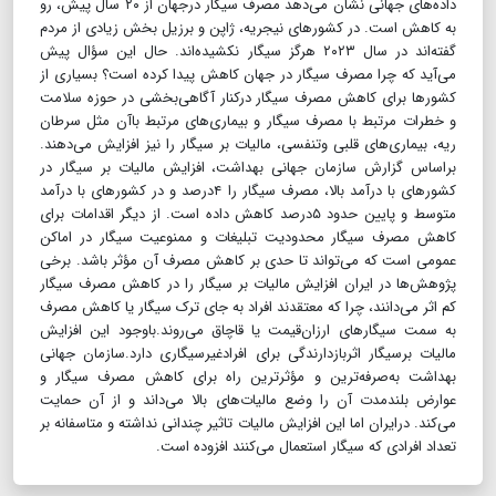
داده‌های جهانی نشان می‌دهد مصرف سیگار درجهان از ۲۰ سال پیش، رو
به کاهش است. در کشورهای نیجریه، ژاپن و برزیل بخش زیادی از مردم
گفته‌اند در سال ۲۰۲۳ هرگز سیگار نکشیده‌اند. حال این سؤال پیش
می‌آید که چرا مصرف سیگار در جهان کاهش پیدا کرده است؟ بسیاری از
کشورها برای کاهش مصرف سیگار درکنار آگاهی‌بخشی در حوزه سلامت
و خطرات مرتبط با مصرف سیگار و بیماری‌های مرتبط باآن مثل سرطان
ریه، بیماری‌های قلبی وتنفسی، مالیات بر سیگار را نیز افزایش می‌دهند.
بر‌اساس گزارش سازمان جهانی بهداشت، افزایش مالیات بر سیگار در
کشورهای با درآمد بالا، مصرف سیگار را ۴‌درصد و در کشورهای با درآمد
متوسط و پایین حدود ۵‌درصد کاهش داده است. از دیگر اقدامات برای
کاهش مصرف سیگار محدودیت تبلیغات و ممنوعیت سیگار در اماکن
عمومی است که می‌تواند تا حدی بر کاهش مصرف آن مؤثر باشد. برخی
پژوهش‌ها در ایران افزایش مالیات بر سیگار را در کاهش مصرف سیگار
کم اثر می‌دانند، چرا که معتقدند افراد به جای ترک سیگار یا کاهش مصرف
به سمت سیگارهای ارزان‌قیمت یا قاچاق می‌روند.باوجود این افزایش
مالیات برسیگار اثربازدارندگی برای افرادغیرسیگاری دارد.سازمان جهانی
بهداشت به‌صرفه‌ترین و مؤثرترین راه برای کاهش مصرف سیگار و
عوارض بلندمدت آن را وضع مالیات‌های بالا می‌داند و از آن حمایت
می‌کند. درایران اما این افزایش مالیات تاثیر چندانی نداشته و متاسفانه بر
تعداد افرادی که سیگار استعمال می‌کنند افزوده است.