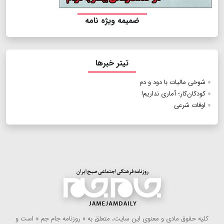
ضمیمه ویژه نامه
تیتر خبرها
شوخی مالیات با دود و دم
کودکان‌کار؛ آماری نداریم!
اوقات شرعی
كلیه حقوق مادی و معنوی این سایت، متعلق به « روزنامه جام جم » است و