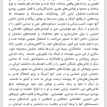
قضایی و رخدادهای واقعی ساخته، ارائه شده و هرکدام هم باتوجه به نوع
ساختار و محتوا و توانایی‌های هنری سازندگان‌شان با اقبال عمومی روبه‌رو
شده‌است.استقبال ازاین آثار روشنگرانه، هنرمندانه و متعهدانه که
پرده‌هایی از وقایع آشکار و پنهان دست‌ها و عوامل بیگانه و ایادی داخلی
آنها جهت آسیب‌رسانی و تخریب دستاوردهای ملی و مردمی کشور را از
یک‌سو و از دیگر سو هوشیاری ملی و کوشش‌های نیروهای اطلاعاتی و
امنیتی را برای خنثی‌سازی و دفع مخاطرات و هجمه‌های دشمنان و
مزدوران داخلی آنها به تصویر می‌کشد، با استقبال عمومی مواجه شده و
رمز تداوم تولید این قبیل سریال‌های خوب و آگاهی‌بخش در همین نکته
نهفته است. تماشاگران سیما این شب‌ها شاهد نمایش مجموعه خوب
دیگری از این سری تولیدات از شبکه یک تلویزیون هستند. رخنه نام این
سریال پرچالش و حادثه‌ای و افشاگرانه و محتوامحور است که بخشی
دیگر از تلاش‌های نخبگان کشور را در قالب اهتمام یک دانشمند ایرانی در
مسیر پژوهش او روی موشک‌های ماهواره‌بر و فضایی به تصویر می‌کشد.
دشمنان ایران اسلامی و در صدر آنها آمریکا و رژیم اشغالگر قدس و
همپیمان‌های‌شان که پیوسته درصدد یورش به ملت و کشور ما هستند،
بار دیگر با نفوذ و رخنه عناصر و عوامل پلید خود می‌خواهند مانع
تلاش‌های این دانشمند ایرانی شوند و او را با انواع خطرات و تهدیدات
روبه‌رو می‌سازند اما بیداری، هوشیاری، توانایی‌ها و قابلیت‌های نیرو‌های
ملی امنیتی، اطلاعاتی، حفاظتی و انتظامی با یاری امدادهای مردم،
دسیسه‌های آنها را برملا کرده و حقانیت و درخشش و قدرت ایرانیان در