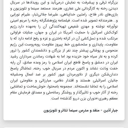
بزرگراه ترقی و پیشرفت به نمایش درمی‌آید و این رویدادها در سریال
دیدنی رخنه به کارگردانی علی غفاری، هنرمند مستعد سینما و تلویزیون و
بازی‌های نادر فلاح، رامتین خداپناهی، علیرضا جلالی‌تبار، علیرام نورایی
و...هنرمندانه تصویر شده است. فیلمنامه پژوهشگرانه رخنه را مریم امینی
نوآورانه نوشته و مهدی شفیعی تهیه‌کنندگی آن را به‌عهده دارد.رژیم
کوک‌کش اسرائیل با حمایت آمریکا در ایران و جهان، جنایات فراوانی
مرتکب شده و نسل‌کشی آن در کرانه باختری و غزه و رفح ادامه دارد که با
مقاومت، پایداری و سلحشوری خط پیروز مقاومت روبه‌روست.این رژیم
منحوس و پوشالی پیشتر چند نفر از بزرگان و دانشمندان کشور را ترور
کرده و به غار سیاه خود خزیده بود اما به شهادت رساندن سرداران رشید
ایران در دمشق و پاسخ قاطع ایران اسلامی با رمز وعده صادق، آن رابه
خفت وذلت نشاند و اکنون مردم در سریال خوب رخنه، تماشاگر پاسخ
دندان‌شکن دیگری از دلاورمردان غیور کشور بر ضد اعمال وحشیانه
جانیان اسرائیلی هستند و اقتدار دفاعی، مبارزاتی و مقاومتی ایران
اسلامی را به تماشا نشسته‌اند. مجموعه بامحتوا، خوش‌ساخت و تماشایی
رخنه از آثار خوب و تاثیرگذار و روشنگر رسانه‌ملی و مصداق فرمایش مقام
معظم رهبری؛«دوران بزن دررو گذشته» است.
جبار آذین - منقد و مدرس سینما تئاتر و تلویزیون