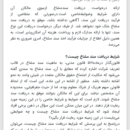
ارائه درخواست دریافت سندمشاع ازسوی مالکان آن
دارای شرایط وضوابط‌خاصی است.درصورتی که متقاضی از
فرآیند دریافت این سند، آگاهی نداشته باشد، موفق به دریافت سند
مشاع ملک خود نخواهد شد. از طرف دیگر، درخواست دریافت این نوع
سند، تنها با ارائه مدارک لازم و پرداخت هزینه آن امکان‌پذیر است، به
همین دلیل اطلاع از جزئیات فرآیند اخذ سند مشاع، امری ضروری به نظر
می‌رسد.
شرایط دریافت سند مشاع چیست؟
قانون‌گذار درماده۵۷۱ قانون مدنی، به ماهیت سند مشاع در قالب
تعریف شرکت اشاره کرده که مطابق با آن، سند مشاع به سندی گفته
می‌شود که حکایت از اجتماع حقوق مالکان متعدد در شیئی واحد به نحو
اشاعه داشته باشد. منظور از اشاعه در این ماده، این است که از لحاظ
قانونی سهم هریک از شرکا، معلوم بوده، اما از حیث جغرافیایی، محدوده
آن مشخص نباشد. برای این که مالکان بتوانند موفق به دریافت سند
مشاع شوند، لازم است که ضوابط و شرایط خاصی را در این زمینه مورد
رعایت قرار دهند. در این میان ممکن است این سؤال در ذهن برخی افراد
ایجاد شود که شرایط دریافت سند مشاع چیست و چه ضوابطی
می‌بایست در این زمینه مورد رعایت قرار بگیرد؟
درپاسخ به این پرسش که شرایط دریافت سند مشاع چیست، می‌توان
بیان داشت که برای اخذ سند مشاع، اولین و مهم‌ترین شرط این است که